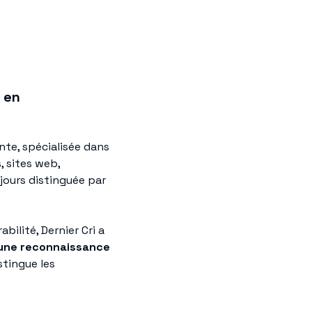
 en
te, spécialisée dans
, sites web,
ujours distinguée par
bilité, Dernier Cri a
 une reconnaissance
istingue les