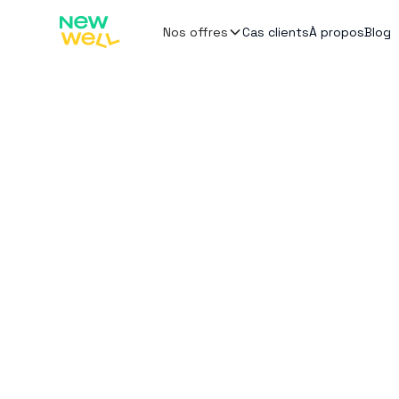
Cas clients
À propos
Blog
Nos offres
Accueil
Blog
Dernier Cri obtient la certification
Dernier Cri ob
form