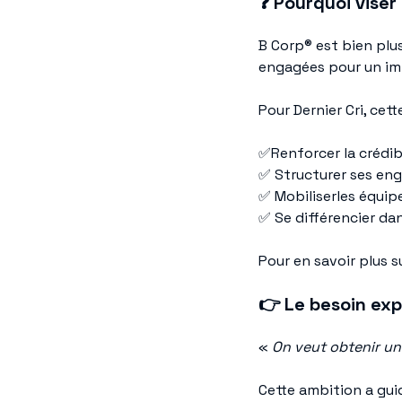
❓ Pourquoi viser 
B Corp® est bien plu
engagées pour un im
Pour Dernier Cri, cet
✅Renforcer la crédibi
✅ Structurer ses en
✅ Mobiliserles équip
✅ Se différencier da
Pour en savoir plus su
👉
Le besoin ex
«
On veut obtenir un
Cette ambition a gui