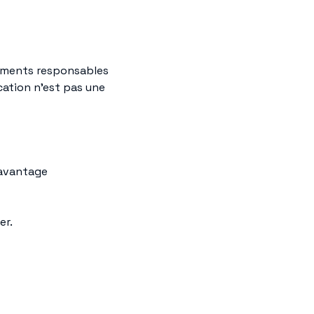
gements responsables
cation n’est pas une
 avantage
er.