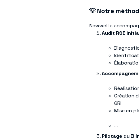
💡 Notre méthod
Newwell a accompagné
Audit RSE initia
Diagnostic
Identifica
Élaboratio
Accompagneme
Réalisatio
Création 
GRI
Mise en pl
…
Pilotage du B