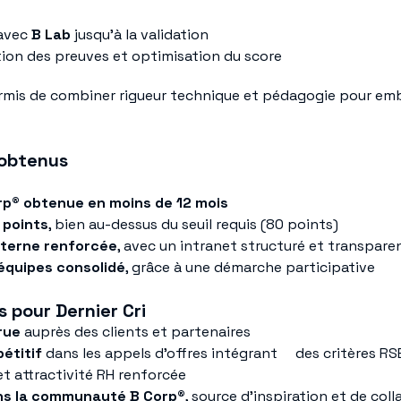
 avec
B Lab
jusqu’à la validation
ion des preuves et optimisation du score
rmis de combiner rigueur technique et pédagogie pour em
 obtenus
orp® obtenue en moins de 12 mois
8 points
, bien au-dessus du seuil requis (80 points)
terne renforcée
, avec un intranet structuré et transpare
quipes consolidé
, grâce à une démarche participative
 pour Dernier Cri
rue
auprès des clients et partenaires
étitif
dans les appels d’offres intégrant des critères RS
t attractivité RH renforcée
ans la communauté B Corp®
, source d’inspiration et de col