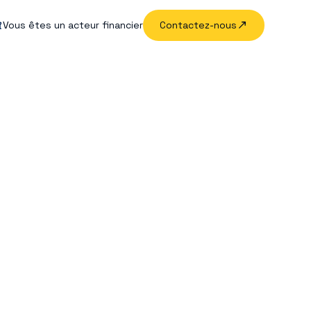
Vous êtes un acteur financier
Contactez-nous
tion B Corp® et
e RSE