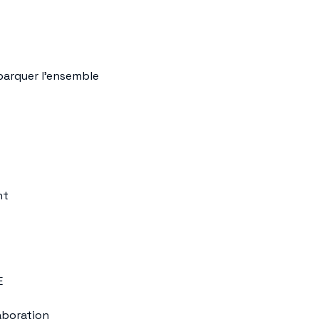
barquer l’ensemble
nt
E
laboration