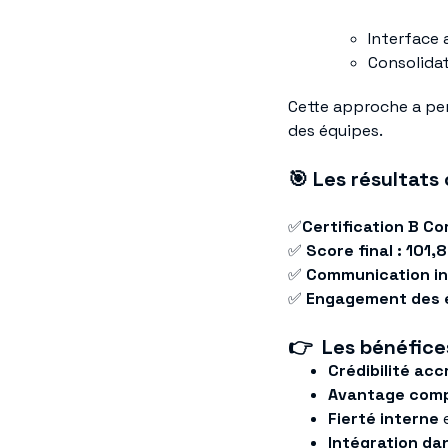
Interface
Consolidat
Cette approche a pe
des équipes.
🎯
Les résultats
✅
Certification B C
✅
Score final : 101,
✅
Communication in
✅
Engagement des é
👉
Les bénéfices
Crédibilité acc
Avantage comp
Fierté interne
e
Intégration d