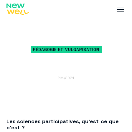
Accueil
Blog
Les sciences participatives
PÉDAGOGIE ET VULGARISATION
Les sciences
participatives
11/4/2024
Les sciences participatives, qu’est-ce que
c’est
?